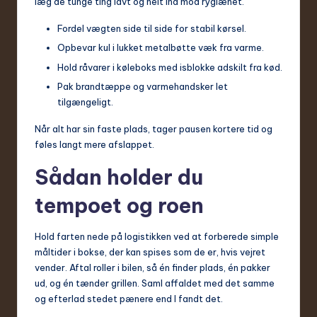
læg de tunge ting lavt og helt ind mod ryglænet.
Fordel vægten side til side for stabil kørsel.
Opbevar kul i lukket metalbøtte væk fra varme.
Hold råvarer i køleboks med isblokke adskilt fra kød.
Pak brandtæppe og varmehandsker let
tilgængeligt.
Når alt har sin faste plads, tager pausen kortere tid og
føles langt mere afslappet.
Sådan holder du
tempoet og roen
Hold farten nede på logistikken ved at forberede simple
måltider i bokse, der kan spises som de er, hvis vejret
vender. Aftal roller i bilen, så én finder plads, én pakker
ud, og én tænder grillen. Saml affaldet med det samme
og efterlad stedet pænere end I fandt det.