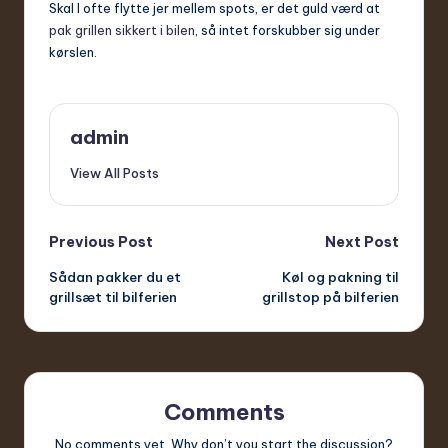
Skal I ofte flytte jer mellem spots, er det guld værd at
pak grillen sikkert i bilen
, så intet forskubber sig under
kørslen.
admin
View All Posts
Post
Previous Post
Next Post
Sådan pakker du et
Køl og pakning til
navigation
grillsæt til bilferien
grillstop på bilferien
Comments
No comments yet. Why don’t you start the discussion?