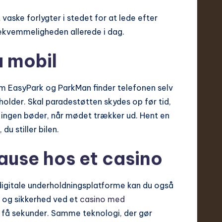
aske forlygter i stedet for at lede efter
ekvemmeligheden allerede i dag.
a mobil
som EasyPark og ParkMan finder telefonen selv
holder. Skal paradestøtten skydes op før tid,
og ingen bøder, når mødet trækker ud. Hent en
u stiller bilen.
ause hos et casino
digitale underholdnings­platforme kan du også
 og sikkerhed ved et
casino med
å få sekunder. Samme teknologi, der gør