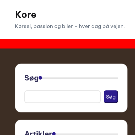
Kore
Skip
to
Kørsel, passion og biler – hver dag på vejen.
content
Søg
Søg
Artikler