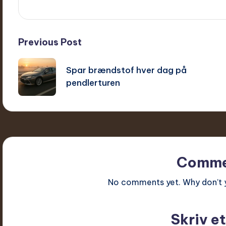
Post
Previous Post
navigation
Spar brændstof hver dag på
pendlerturen
Comme
No comments yet. Why don’t y
Skriv et